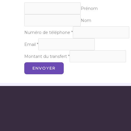
Prénom
Nom
Numéro de téléphone
*
Email
*
t
Montant du transfert
*
r
ENVOYER
a
n
s
f
e
r
t
t
é