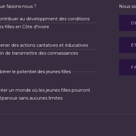
ue faisons-nous ?
Nous so
l
é
ontribuer au développment des conditions
p
D
s filles en Côte d'Ivoire
h
o
ener des actions caritatives et éducatives
Ê
n
fin de transmettre des connaissances
e
M
F
o
bérer le potentiel des jeunes filles
n
t
réer un monde où les jeunes filles pourront
a
'épanouir sans aucunes limites
n
t