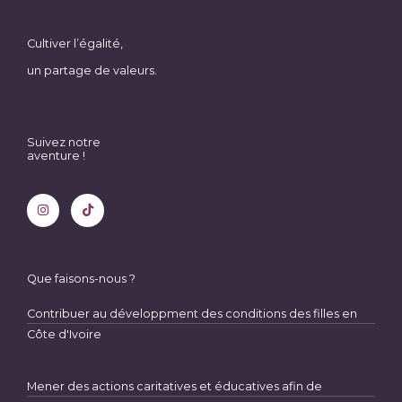
Cultiver l’égalité,
un partage de valeurs.
Suivez notre
aventure !
I
T
n
i
s
k
t
t
a
o
g
k
r
a
m
Que faisons-nous ?
Contribuer au développment des conditions des filles en
Côte d'Ivoire
Mener des actions caritatives et éducatives afin de